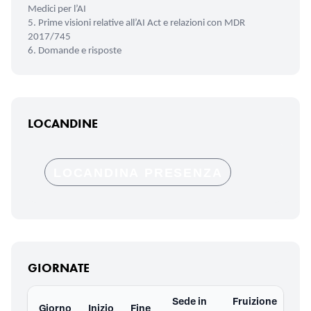
Medici per l’AI
5. Prime visioni relative all’AI Act e relazioni con MDR
2017/745
6. Domande e risposte
LOCANDINE
LOCANDINA PRESENZA
GIORNATE
Sede in
Fruizione
Giorno
Inizio
Fine
Doc