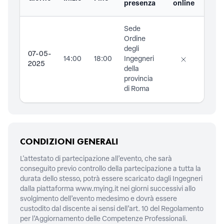
presenza
online
Sede
Ing.
Ordine
Grig
degli
Mau
07-05-
14:00
18:00
Ingegneri
2025
della
provincia
di Roma
CONDIZIONI GENERALI
L'attestato di partecipazione all’evento, che sarà
conseguito previo controllo della partecipazione a tutta la
durata dello stesso, potrà essere scaricato dagli Ingegneri
dalla piattaforma
www.mying.it
nei giorni successivi allo
svolgimento dell’evento medesimo e dovrà essere
custodito dal discente ai sensi dell’art. 10 del Regolamento
per l’Aggiornamento delle Competenze Professionali.