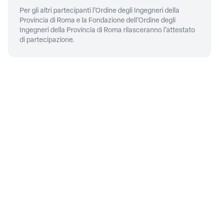
Per gli altri partecipanti l’Ordine degli Ingegneri della
Provincia di Roma e la Fondazione dell’Ordine degli
Ingegneri della Provincia di Roma rilasceranno l’attestato
di partecipazione.
CONTATTI
Piazza della Repubblica, 59,
00185
Roma
06/4879311
PRIVACY
Privacy policy