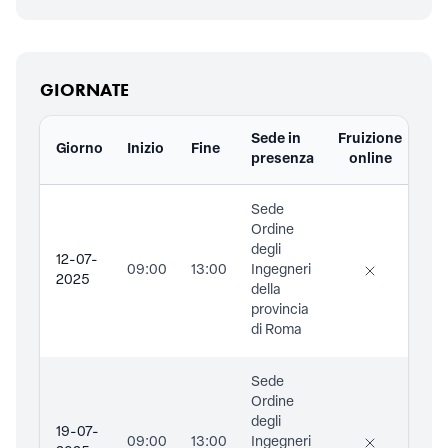
GIORNATE
Sede in
Fruizione
Giorno
Inizio
Fine
Do
presenza
online
Sede
Ing
Ordine
Chi
degli
Lui
12-07-
09:00
13:00
Ingegneri
Car
2025
della
provincia
di Roma
Sede
Ing
Ordine
Chi
degli
Lui
19-07-
09:00
13:00
Ingegneri
Car