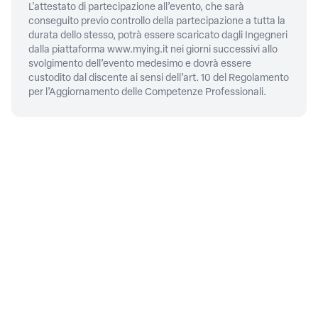
L'attestato di partecipazione all’evento, che sarà
conseguito previo controllo della partecipazione a tutta la
durata dello stesso, potrà essere scaricato dagli Ingegneri
dalla piattaforma
www.mying.it
nei giorni successivi allo
svolgimento dell’evento medesimo e dovrà essere
custodito dal discente ai sensi dell’art. 10 del Regolamento
per l’Aggiornamento delle Competenze Professionali.
CONTATTI
Piazza della Repubblica, 59,
00185
Roma
06/4879311
PRIVACY
Privacy policy