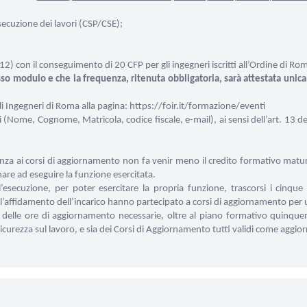
secuzione dei lavori (CSP/CSE);
con il conseguimento di 20 CFP per gli ingegneri iscritti all’Ordine di Ro
so modulo e che la frequenza, ritenuta obbligatoria, sarà attestata unicam
gli Ingegneri di Roma alla pagina:
https://foir.it/formazione/eventi
li (Nome, Cognome, Matricola, codice fiscale, e-mail), ai sensi dell’art. 1
quenza ai corsi di aggiornamento non fa venir meno il credito formativo matu
nare ad eseguire la funzione esercitata.
’esecuzione, per poter esercitare la propria funzione, trascorsi i cinque
ll’affidamento dell’incarico hanno partecipato a corsi di aggiornamento per
to delle ore di aggiornamento necessarie, oltre al piano formativo quinque
Sicurezza sul lavoro, e sia dei Corsi di Aggiornamento tutti validi come agg