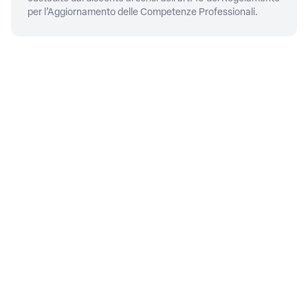
per l’Aggiornamento delle Competenze Professionali.
CONTATTI
Piazza della Repubblica, 59,
00185
Roma
06/4879311
PRIVACY
Privacy policy