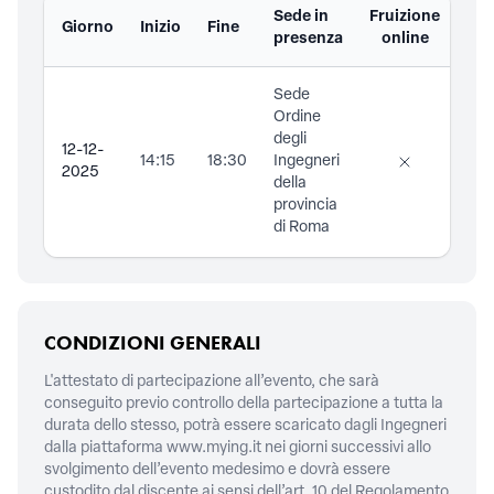
Sede in
Fruizione
Giorno
Inizio
Fine
Doc
presenza
online
Sede
Ordine
degli
12-12-
14:15
18:30
Ingegneri
2025
della
provincia
di Roma
CONDIZIONI GENERALI
L'attestato di partecipazione all’evento, che sarà
conseguito previo controllo della partecipazione a tutta la
durata dello stesso, potrà essere scaricato dagli Ingegneri
dalla piattaforma
www.mying.it
nei giorni successivi allo
svolgimento dell’evento medesimo e dovrà essere
custodito dal discente ai sensi dell’art. 10 del Regolamento