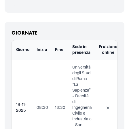
GIORNATE
Sede in
Fruizione
Giorno
Inizio
Fine
Do
presenza
online
Università
degli Studi
di Roma
"La
Sapienza"
- Facoltà
di
19-11-
08:30
13:30
Ingegneria
2025
Civile e
Industriale
- San