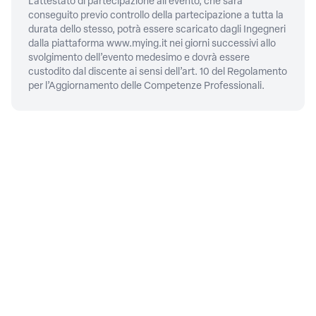
L'attestato di partecipazione all’evento, che sarà
conseguito previo controllo della partecipazione a tutta la
durata dello stesso, potrà essere scaricato dagli Ingegneri
dalla piattaforma
www.mying.it
nei giorni successivi allo
svolgimento dell’evento medesimo e dovrà essere
custodito dal discente ai sensi dell’art. 10 del Regolamento
per l’Aggiornamento delle Competenze Professionali.
CONTATTI
Piazza della Repubblica, 59,
00185
Roma
06/4879311
PRIVACY
Privacy policy