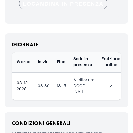
LOCANDINA IN PRESENZA
GIORNATE
Sede in
Fruizione
Giorno
Inizio
Fine
Do
presenza
online
Auditorium
03-12-
08:30
18:15
DCOD-
2025
INAIL
CONDIZIONI GENERALI