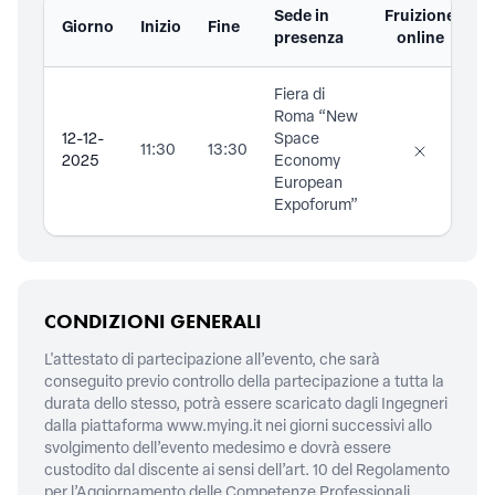
Sede in
Fruizione
Giorno
Inizio
Fine
D
presenza
online
Fiera di
Roma “New
12-12-
Space
11:30
13:30
2025
Economy
European
Expoforum”
CONDIZIONI GENERALI
L'attestato di partecipazione all’evento, che sarà
conseguito previo controllo della partecipazione a tutta la
durata dello stesso, potrà essere scaricato dagli Ingegneri
dalla piattaforma
www.mying.it
nei giorni successivi allo
svolgimento dell’evento medesimo e dovrà essere
custodito dal discente ai sensi dell’art. 10 del Regolamento
per l’Aggiornamento delle Competenze Professionali.