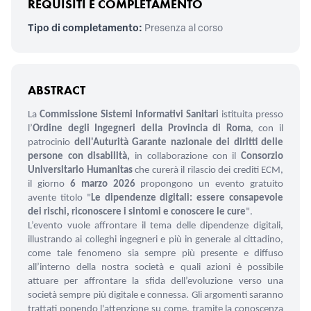
REQUISITI E COMPLETAMENTO
Tipo di completamento:
Presenza al corso
ABSTRACT
La
Commissione Sistemi Informativi Sanitari
istituita presso
l’
Ordine degli Ingegneri della Provincia di Roma
, con il
patrocinio
dell'Auturità Garante nazionale dei diritti delle
persone con disabilità,
in collaborazione con il
Consorzio
Universitario Humanitas
che curerà il rilascio dei crediti ECM,
il giorno
6 marzo 2026
propongono un evento gratuito
avente titolo "
Le dipendenze digitali: essere consapevole
dei rischi, riconoscere i sintomi e conoscere le cure
".
L’evento vuole affrontare il tema delle dipendenze digitali,
illustrando ai colleghi ingegneri e più in generale al cittadino,
come tale fenomeno sia sempre più presente e diffuso
all’interno della nostra società e quali azioni è possibile
attuare per affrontare la sfida dell’evoluzione verso una
società sempre più digitale e connessa. Gli argomenti saranno
trattati ponendo l'attenzione su come, tramite la conoscenza