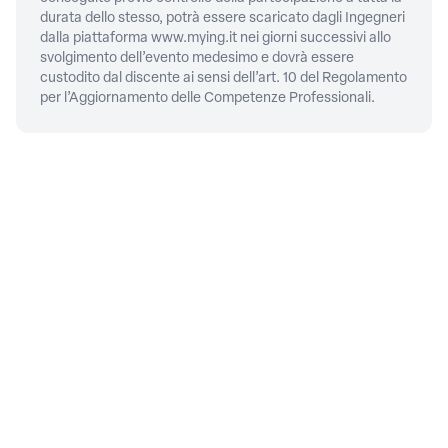
durata dello stesso, potrà essere scaricato dagli Ingegneri
dalla piattaforma
www.mying.it
nei giorni successivi allo
svolgimento dell’evento medesimo e dovrà essere
custodito dal discente ai sensi dell’art. 10 del Regolamento
per l’Aggiornamento delle Competenze Professionali.
CONTATTI
Piazza della Repubblica, 59,
00185
Roma
06/4879311
PRIVACY
Privacy policy