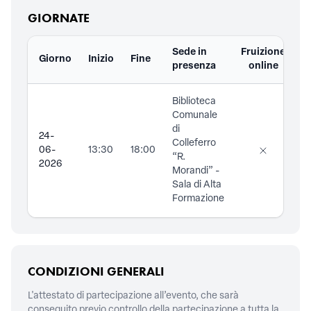
GIORNATE
Sede in
Fruizione
Giorno
Inizio
Fine
D
presenza
online
Biblioteca
Comunale
di
24-
Colleferro
06-
13:30
18:00
“R.
2026
Morandi” -
Sala di Alta
Formazione
CONDIZIONI GENERALI
L'attestato di partecipazione all’evento, che sarà
conseguito previo controllo della partecipazione a tutta la