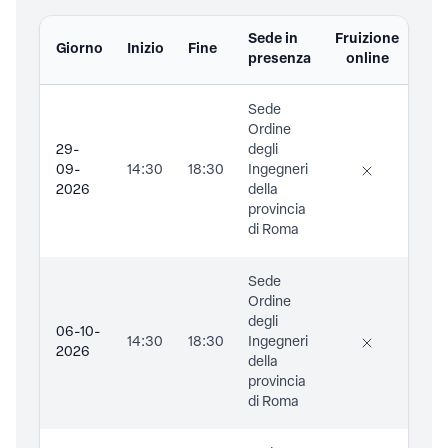
Sede in
Fruizione
Giorno
Inizio
Fine
Doc
presenza
online
Sede
Ing.
Ordine
Sov
29-
degli
Mar
09-
14:30
18:30
Ingegneri
Arc
2026
della
Di
provincia
Spe
di Roma
Lau
Sede
Ing.
Ordine
Sov
degli
Mar
06-10-
14:30
18:30
Ingegneri
Arc
2026
della
Di
provincia
Spe
di Roma
Lau