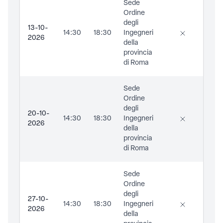
Sede
Ing.
Ordine
Sov
degli
Mar
13-10-
14:30
18:30
Ingegneri
Arc
2026
della
Di
provincia
Spe
di Roma
Lau
Sede
Ing.
Ordine
Sov
degli
Mar
20-10-
14:30
18:30
Ingegneri
Arc
2026
della
Di
provincia
Spe
di Roma
Lau
Sede
Ing.
Ordine
Sov
degli
Mar
27-10-
14:30
18:30
Ingegneri
Arc
2026
della
Di