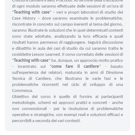
Chiusura cantiere e Best Practices. Al termine della trattazione
di ogni modulo saranno effettuate delle sessioni di un’ora di
"
Teaching with case
" – veri e propri laboratori di studio dei
Case History – dove saranno esaminate le problematiche,
riscontrate in concreto sul campo inerenti al tema del giorno,
saranno illustrate le soluzioni che in quei determinati contesti
sono state adottate, analizzando la loro efficacia e quali
risultati hanno permesso di raggiungere. Seguirà discussione
e dibattito in aula dei casi di studio da cui saranno tratte le
cosiddette Lesson Learned. Il corso corredato delle sessioni di
"
Teaching with case
" ha, dunque, un approccio molto pratico
- incentrato sul “
come fare il cantiere
” - basato
sull’esperienza dei relatori, maturata in anni di Direzione
Tecnica di Cantiere, che illustrano le varie fasi e le
problematiche ricorrenti nel ciclo di sviluppo di una
Commessa.
Obiettivo del corso è quello di fornire ai partecipanti
metodologie, schemi ed approcci pratici e concreti - anche
non convenzionali - per la risoluzione di problematiche
operative e strategiche, con esempi reali e soluzioni efficaci e
percorribili a seconda dei vari contesti.